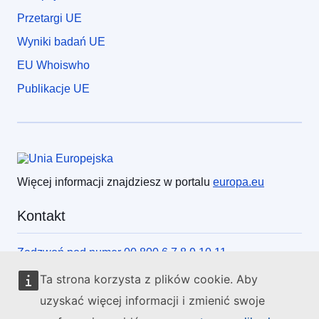
Przetargi UE
Wyniki badań UE
EU Whoiswho
Publikacje UE
Unia Europejska
Więcej informacji znajdziesz w portalu
europa.eu
Kontakt
Zadzwoń pod numer 00 800 6 7 8 9 10 11
Skorzystaj z innych form kontaktu telefonicznego
Ta strona korzysta z plików cookie. Aby
Napisz do nas, korzystając z formularza
uzyskać więcej informacji i zmienić swoje