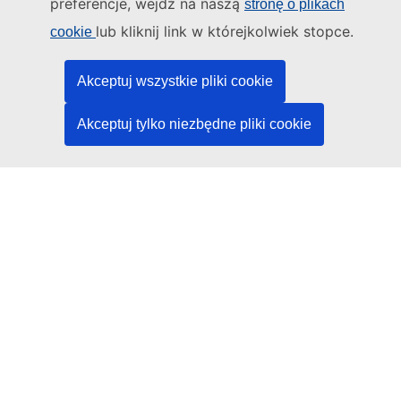
preferencje, wejdź na naszą
stronę o plikach
Spotkaj się z nami w lokalnym punkcie UE
lub kliknij link w którejkolwiek stopce.
cookie
Media społecznościowe
Akceptuj wszystkie pliki cookie
Obserwuj UE w mediach społecznościowych
Akceptuj tylko niezbędne pliki cookie
Instytucje i organy UE
Wyszukiwanie instytucji i organów UE