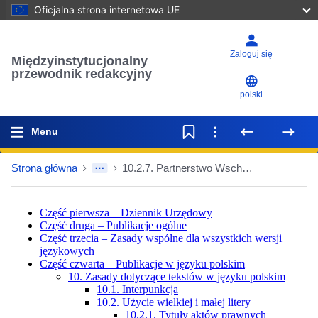
Oficjalna strona internetowa UE
Zaloguj się
Międzyinstytucjonalny
przewodnik redakcyjny
polski
Menu
Strona główna
10.2.7. Partnerstwo Wschodnie – i inne analogiczne struktury