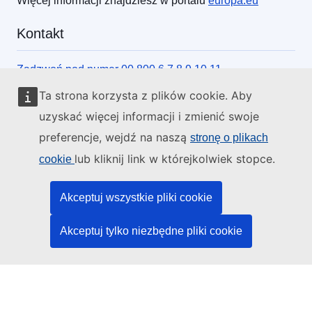
Więcej informacji znajdziesz w portalu
europa.eu
Kontakt
Zadzwoń pod numer 00 800 6 7 8 9 10 11
Skorzystaj z innych form kontaktu telefonicznego
Ta strona korzysta z plików cookie. Aby
Napisz do nas, korzystając z formularza
uzyskać więcej informacji i zmienić swoje
preferencje, wejdź na naszą
stronę o plikach
Spotkaj się z nami w lokalnym punkcie UE
lub kliknij link w którejkolwiek stopce.
cookie
Media społecznościowe
Akceptuj wszystkie pliki cookie
Obserwuj UE w mediach społecznościowych
Akceptuj tylko niezbędne pliki cookie
Instytucje i organy UE
Wyszukiwanie instytucji i organów UE