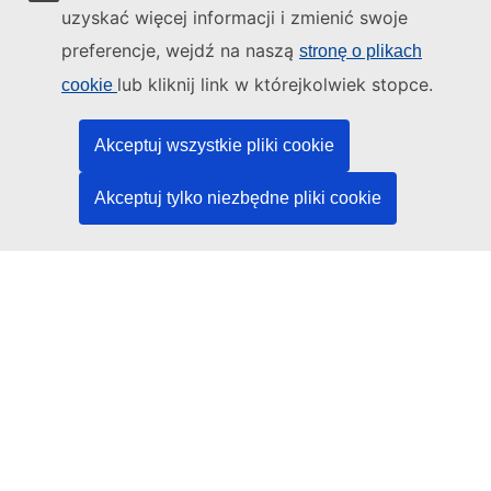
Napisz do nas, korzystając z formularza
uzyskać więcej informacji i zmienić swoje
preferencje, wejdź na naszą
stronę o plikach
Spotkaj się z nami w lokalnym punkcie UE
lub kliknij link w którejkolwiek stopce.
cookie
Media społecznościowe
Akceptuj wszystkie pliki cookie
Obserwuj UE w mediach społecznościowych
Akceptuj tylko niezbędne pliki cookie
Instytucje i organy UE
Wyszukiwanie instytucji i organów UE