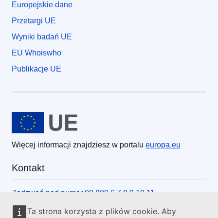
Europejskie dane
Przetargi UE
Wyniki badań UE
EU Whoiswho
Publikacje UE
Unia Europejska
Więcej informacji znajdziesz w portalu
europa.eu
Kontakt
Zadzwoń pod numer 00 800 6 7 8 9 10 11
Skorzystaj z innych form kontaktu telefonicznego
Ta strona korzysta z plików cookie. Aby