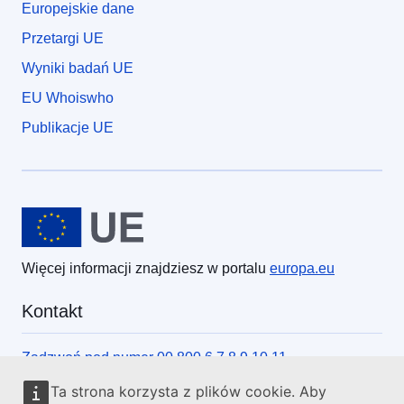
Europejskie dane
Przetargi UE
Wyniki badań UE
EU Whoiswho
Publikacje UE
Unia Europejska
Więcej informacji znajdziesz w portalu
europa.eu
Kontakt
Zadzwoń pod numer 00 800 6 7 8 9 10 11
Skorzystaj z innych form kontaktu telefonicznego
Ta strona korzysta z plików cookie. Aby