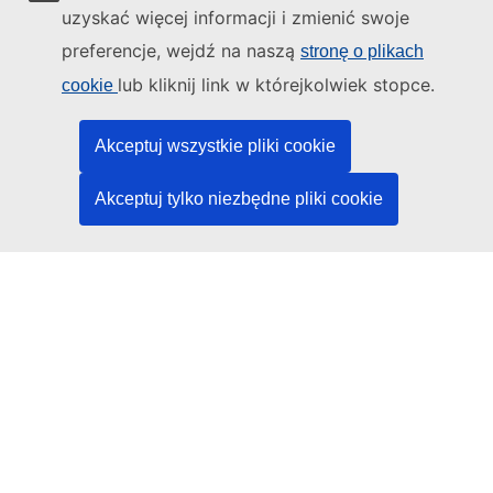
Napisz do nas, korzystając z formularza
uzyskać więcej informacji i zmienić swoje
preferencje, wejdź na naszą
stronę o plikach
Spotkaj się z nami w lokalnym punkcie UE
lub kliknij link w którejkolwiek stopce.
cookie
Media społecznościowe
Akceptuj wszystkie pliki cookie
Obserwuj UE w mediach społecznościowych
Akceptuj tylko niezbędne pliki cookie
Instytucje i organy UE
Wyszukiwanie instytucji i organów UE