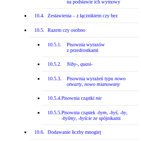
na podstawie ich wymowy
10.4.
Zestawienia – z łącznikiem czy bez
10.5.
Razem czy osobno
10.5.1.
Pisownia wyrazów
z przedrostkami
10.5.2.
Niby-
,
quasi-
10.5.3.
Pisownia wyrażeń typu
nowo
otwarty
,
nowo mianowany
10.5.4.
Pisownia cząstki
nie
10.5.5.
Pisownia cząstek
‑bym
,
‑byś
,
‑by
,
‑byśmy
,
‑byście
ze spójnikami
10.6.
Dodawanie liczby mnogiej