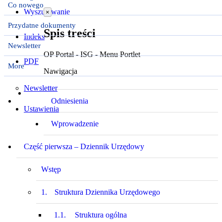
Co nowego
Wyszukiwanie
×
Przydatne dokumenty
Spis treści
Indeks
Newsletter
OP Portal - ISG - Menu Portlet
PDF
More
Nawigacja
Newsletter
Odniesienia
Ustawienia
Wprowadzenie
Część pierwsza – Dziennik Urzędowy
Wstęp
1.
Struktura Dziennika Urzędowego
1.1.
Struktura ogólna