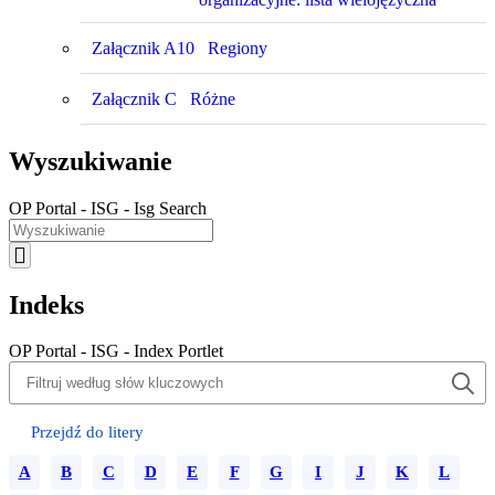
Załącznik A10
Regiony
Załącznik C
Różne
Wyszukiwanie
OP Portal - ISG - Isg Search
Indeks
OP Portal - ISG - Index Portlet
Przejdź do litery
A
B
C
D
E
F
G
I
J
K
L