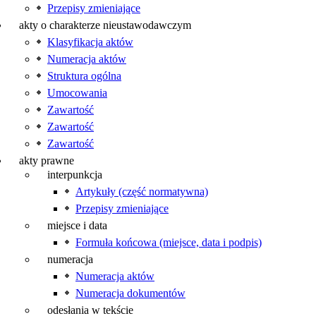
Przepisy zmieniające
akty o charakterze nieustawodawczym
Klasyfikacja aktów
Numeracja aktów
Struktura ogólna
Umocowania
Zawartość
Zawartość
Zawartość
akty prawne
interpunkcja
Artykuły (część normatywna)
Przepisy zmieniające
miejsce i data
Formuła końcowa (miejsce, data i podpis)
numeracja
Numeracja aktów
Numeracja dokumentów
odesłania w tekście