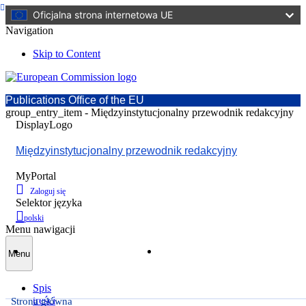
Oficjalna strona internetowa UE
Navigation
Skip to Content
Publications Office of the EU
group_entry_item - Międzyinstytucjonalny przewodnik redakcyjny
DisplayLogo
Międzyinstytucjonalny przewodnik redakcyjny
MyPortal
Zaloguj się
Selektor języka
polski
Menu nawigacji
Dodaj zakładkę
Zarządzaj zakładkami
Menu
Oznaczone zakładką
Spis
treści
Strona główna