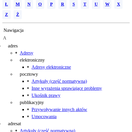
Ł
M
N
O
P
R
S
T
U
W
X
Z
Ż
Nawigacja
A
adres
Adresy
elektroniczny
Adresy elektroniczne
pocztowy
Artykuły (część normatywna)
Inne wyrażenia sprawiające problemy
Ukośnik prawy
publikacyjny
Przywoływanie innych aktów
Umocowania
adresat
Artykuły (część normatywna)