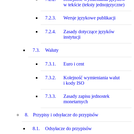
w tekście (teksty jednojęzyczne)
7.2.3.
Wersje językowe publikacji
7.2.4.
Zasady dotyczące języków
instytucji
7.3.
Waluty
7.3.1.
Euro i cent
7.3.2.
Kolejność wymieniania walut
i kody ISO
7.3.3.
Zasady zapisu jednostek
monetarnych
8.
Przypisy i odsyłacze do przypisów
8.1.
Odsyłacze do przypisów