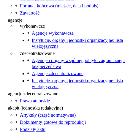
Formuła końcowa (miejsce, data i podpis)
Zawartość
agencje
wykonawcze
Agencje wykonawcze
Instytucje, organy i jednostki organizacyjne: lista
wielojęzyczna
zdecentralizowane
Agencje i organy wspólnej polityki zagranicznej i
bezpieczeństwa
Agencje zdecentralizowane
Instytucje, organy i jednostki organizacyjne: lista
wielojęzyczna
agencje zdecentralizowane
Prawa autorskie
akapit (jednostka redakcyjna)
Artykuły (część normatywna)
Dokumenty gotowe do reprodukcji
Podziały aktu