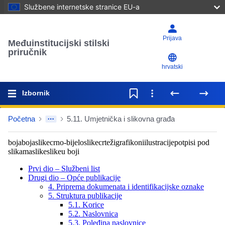
Službene internetske stranice EU-a
Prijava
Međuinstitucijski stilski
priručnik
hrvatski
Izbornik
Početna
5.11. Umjetnička i slikovna građa