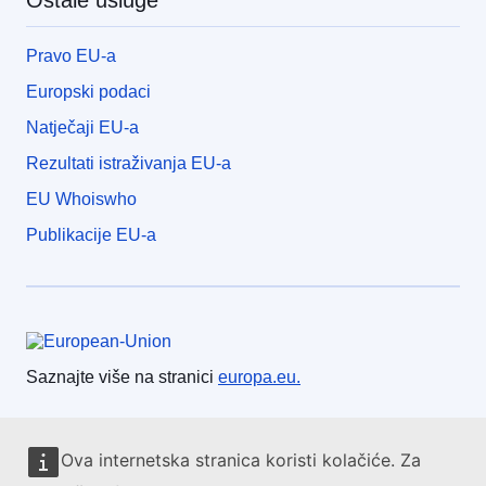
Ostale usluge
Pravo EU-a
Europski podaci
Natječaji EU-a
Rezultati istraživanja EU-a
EU Whoiswho
Publikacije EU-a
Europska unija
Saznajte više na stranici
europa.eu.
Obratite se EU-u
Ova internetska stranica koristi kolačiće. Za
Nazovite nas na 00 800 6 7 8 9 10 11