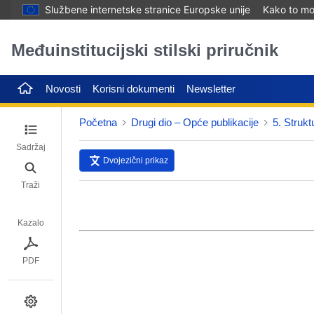
Službene internetske stranice Europske unije
Kako to mog
Međuinstitucijski stilski priručnik
Novosti
Korisni dokumenti
Newsletter
Početna
Drugi dio – Opće publikacije
5. Strukt
Sadržaj
Dvojezični prikaz
Traži
Kazalo
PDF