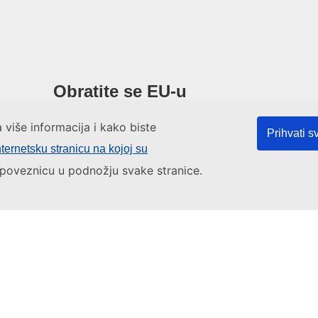
Obratite se EU-u
a više informacija i kako biste
Nazovite nas na 00 800 6 7 8 9 10 11
Prihvati s
nternetsku stranicu na kojoj su
Uspostavite telefonsku vezu na drugi način
a poveznicu u podnožju svake stranice.
Pišite nam služeći se našim obrascem za kontakt
Upoznajte nas u jednom od centara EU-a