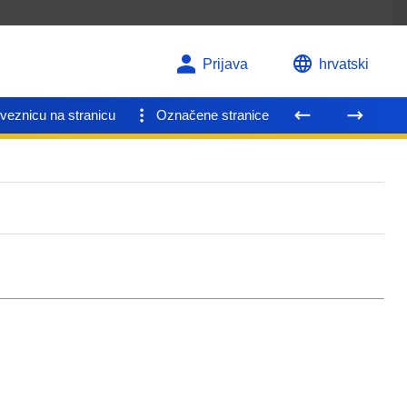
Prijava
hrvatski
veznicu na stranicu
Označene stranice