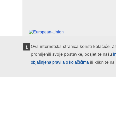
Europska unija
Saznajte više na stranici
europa.eu.
Ova internetska stranica koristi kolačiće. Z
promijenili svoje postavke, posjetite našu
i
ili kliknite n
objašnjena pravila o kolačićima