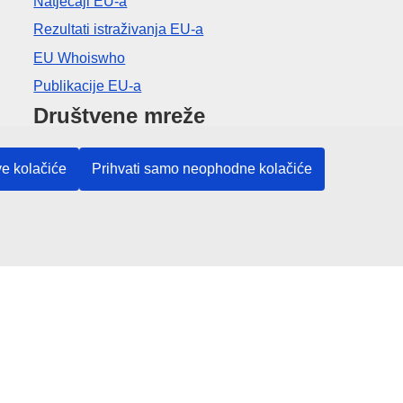
Natječaji EU-a
Rezultati istraživanja EU-a
EU Whoiswho
Publikacije EU-a
Društvene mreže
Pronađite EU na društvenim mrežama
ve kolačiće
Prihvati samo neophodne kolačiće
Institucije i tijela EU-a
Pretraživanje institucija i tijela EU-a