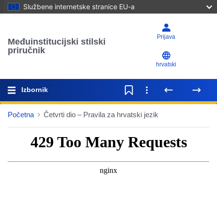
Službene internetske stranice EU-a
Prijava
Međuinstitucijski stilski
priručnik
hrvatski
Izbornik
Početna
Četvrti dio – Pravila za hrvatski jezik