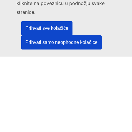
kliknite na poveznicu u podnožju svake
Upoznajte nas u jednom od centara EU-a
stranice.
Društvene mreže
Prihvati sve kolačiće
Pronađite EU na društvenim mrežama
Prihvati samo neophodne kolačiće
Institucije i tijela EU-a
Pretraživanje institucija i tijela EU-a