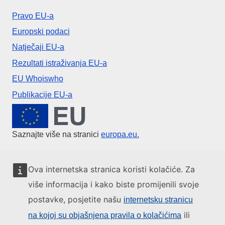
Pravo EU-a
Europski podaci
Natječaji EU-a
Rezultati istraživanja EU-a
EU Whoiswho
Publikacije EU-a
Europska unija
Saznajte više na stranici
europa.eu.
Obratite se EU-u
Ova internetska stranica koristi kolačiće. Za
više informacija i kako biste promijenili svoje
Nazovite nas na 00 800 6 7 8 9 10 11
postavke, posjetite našu
internetsku stranicu
Uspostavite telefonsku vezu na drugi način
ili
na kojoj su objašnjena pravila o kolačićima
Pišite nam služeći se našim obrascem za kontakt