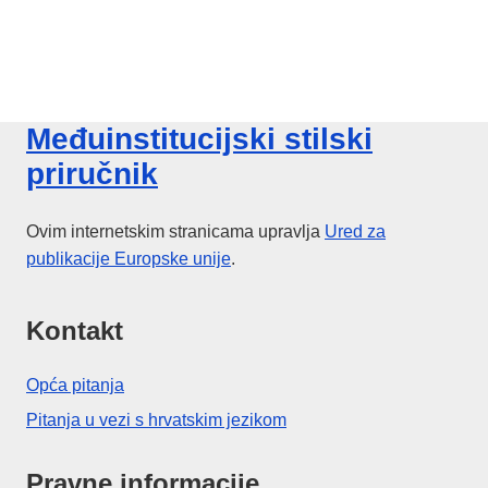
Međuinstitucijski stilski
priručnik
Ovim internetskim stranicama upravlja
Ured za
publikacije
Europske unije
.
Kontakt
Opća pitanja
Pitanja u vezi s hrvatskim jezikom
Pravne informacije