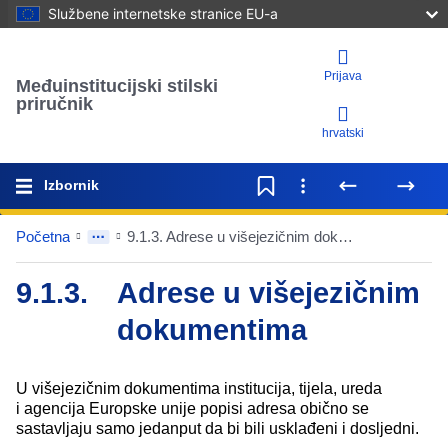
Službene internetske stranice EU-a
Prijava
Međuinstitucijski stilski
priručnik
hrvatski
Izbornik
Početna
9.1.3. Adrese u višejezičnim dokumentima