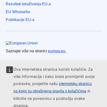
Rezultati istraživanja EU-a
EU Whoiswho
Publikacije EU-a
Europska unija
Saznajte više na stranici
europa.eu.
Obratite se EU-u
Ova internetska stranica koristi kolačiće. Za
Nazovite nas na 00 800 6 7 8 9 10 11
više informacija i kako biste promijenili svoje
Uspostavite telefonsku vezu na drugi način
postavke, posjetite našu
internetsku stranicu
Pišite nam služeći se našim obrascem za kontakt
ili
na kojoj su objašnjena pravila o kolačićima
kliknite na poveznicu u podnožju svake
Upoznajte nas u jednom od centara EU-a
stranice.