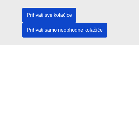
Društvene mreže
Prihvati sve kolačiće
Pronađite EU na društvenim mrežama
Prihvati samo neophodne kolačiće
Institucije i tijela EU-a
Pretraživanje institucija i tijela EU-a