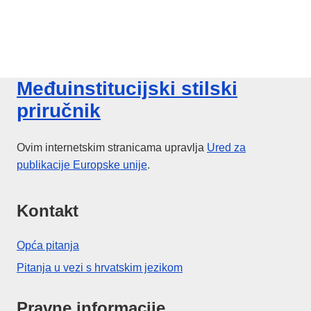
Međuinstitucijski stilski
priručnik
Ovim internetskim stranicama upravlja
Ured za
publikacije
Europske unije
.
Kontakt
Opća pitanja
Pitanja u vezi s hrvatskim jezikom
Pravne informacije