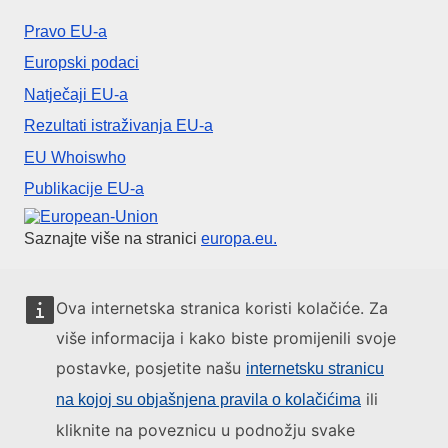
Pravo EU-a
Europski podaci
Natječaji EU-a
Rezultati istraživanja EU-a
EU Whoiswho
Publikacije EU-a
Europska unija
Saznajte više na stranici
europa.eu.
Obratite se EU-u
Ova internetska stranica koristi kolačiće. Za
više informacija i kako biste promijenili svoje
Nazovite nas na 00 800 6 7 8 9 10 11
postavke, posjetite našu
internetsku stranicu
Uspostavite telefonsku vezu na drugi način
ili
na kojoj su objašnjena pravila o kolačićima
Pišite nam služeći se našim obrascem za kontakt
kliknite na poveznicu u podnožju svake