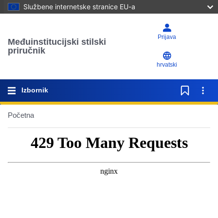
Službene internetske stranice EU-a
Prijava
Međuinstitucijski stilski
priručnik
hrvatski
Izbornik
Početna