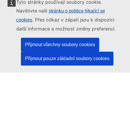
Tyto stránky používají soubory cookie.
Navštivte naši
Informace
stránku o politice týkající se
. Přes odkaz v zápatí jsou k dispozici
cookies
O nás
další informace a možnost změny preferencí.
O našich internetových stránkách
Přijmout všechny soubory cookies
Newsletter
Mapa stránek
Přijmout pouze základní soubory cookies
Podrobný obsah
Často kladené otázky
Ostatní služby
Právo EU
Otevřená data
Výběrová řízení EU