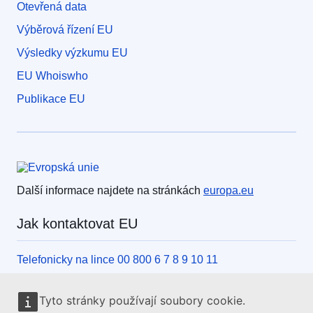
Otevřená data
Výběrová řízení EU
Výsledky výzkumu EU
EU Whoiswho
Publikace EU
Evropská unie
Další informace najdete na stránkách
europa.eu
Jak kontaktovat EU
Telefonicky na lince 00 800 6 7 8 9 10 11
Jiný způsob, jak nás kontaktovat po telefonu
Tyto stránky používají soubory cookie.
Písemně, pomocí kontaktního formuláře