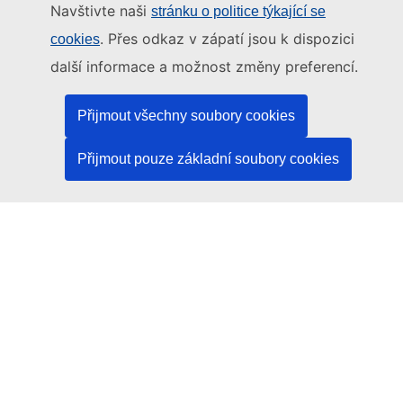
Navštivte naši
stránku o politice týkající se
Osobně, v kontaktním místě EU
. Přes odkaz v zápatí jsou k dispozici
cookies
další informace a možnost změny preferencí.
Sociální média
Přijmout všechny soubory cookies
Vyhledávání informačních kanálů EU v sociálních
médiích
Přijmout pouze základní soubory cookies
Orgány a instituce EU
Vyhledávání orgánů a institucí EU