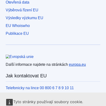
Otevřená data
Výběrová řízení EU
Výsledky výzkumu EU
EU Whoiswho
Publikace EU
Evropská unie
Další informace najdete na stránkách
europa.eu
Jak kontaktovat EU
Telefonicky na lince 00 800 6 7 8 9 10 11
Jiný způsob, jak nás kontaktovat po telefonu
Tyto stránky používají soubory cookie.
Písemně, pomocí kontaktního formuláře