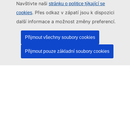
Navštivte naši
stránku o politice týkající se
Osobně, v kontaktním místě EU
. Přes odkaz v zápatí jsou k dispozici
cookies
další informace a možnost změny preferencí.
Sociální média
Přijmout všechny soubory cookies
Vyhledávání informačních kanálů EU v sociálních
médiích
Přijmout pouze základní soubory cookies
Orgány a instituce EU
Vyhledávání orgánů a institucí EU