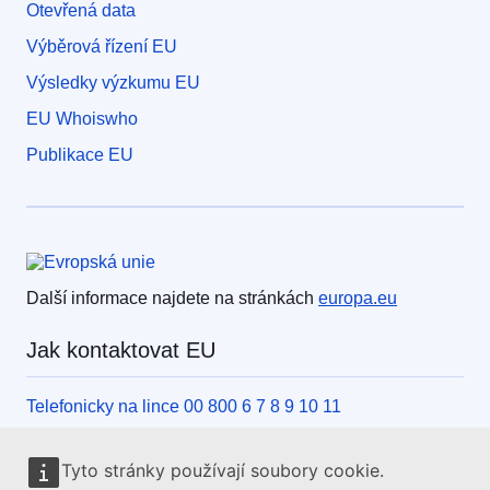
Otevřená data
Výběrová řízení EU
Výsledky výzkumu EU
EU Whoiswho
Publikace EU
Evropská unie
Další informace najdete na stránkách
europa.eu
Jak kontaktovat EU
Telefonicky na lince 00 800 6 7 8 9 10 11
Jiný způsob, jak nás kontaktovat po telefonu
Tyto stránky používají soubory cookie.
Písemně, pomocí kontaktního formuláře