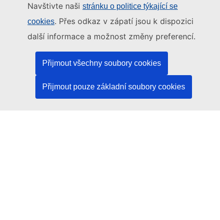
Navštivte naši
stránku o politice týkající se
Osobně, v kontaktním místě EU
. Přes odkaz v zápatí jsou k dispozici
cookies
další informace a možnost změny preferencí.
Sociální média
Přijmout všechny soubory cookies
Vyhledávání informačních kanálů EU v sociálních
médiích
Přijmout pouze základní soubory cookies
Orgány a instituce EU
Vyhledávání orgánů a institucí EU