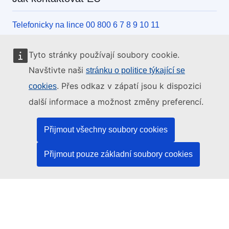
Telefonicky na lince 00 800 6 7 8 9 10 11
Jiný způsob, jak nás kontaktovat po telefonu
Tyto stránky používají soubory cookie.
Písemně, pomocí kontaktního formuláře
Navštivte naši
stránku o politice týkající se
Osobně, v kontaktním místě EU
. Přes odkaz v zápatí jsou k dispozici
cookies
další informace a možnost změny preferencí.
Sociální média
Přijmout všechny soubory cookies
Vyhledávání informačních kanálů EU v sociálních
médiích
Přijmout pouze základní soubory cookies
Orgány a instituce EU
Vyhledávání orgánů a institucí EU